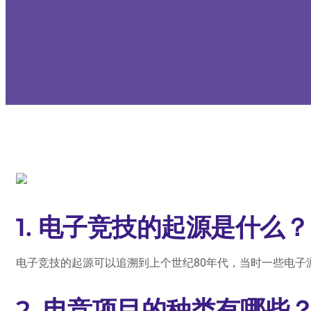
1. 电子竞技的起源是什么？
电子竞技的起源可以追溯到上个世纪80年代，当时一些电
2. 电竞项目的种类有哪些