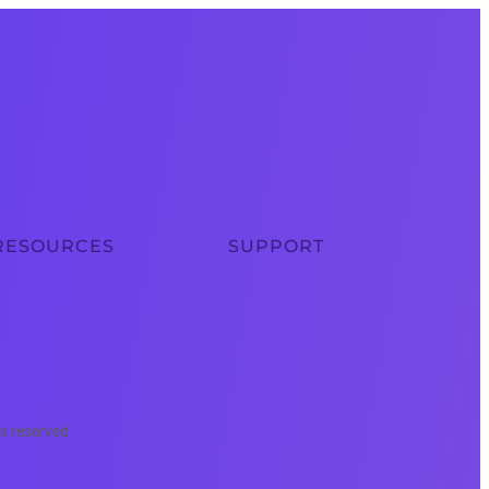
RESOURCES
SUPPORT
hts reserved