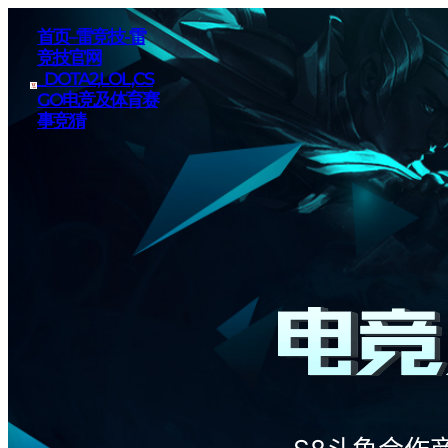
首页–雷竞技-雷
竞技官网
_DOTA2,LOL,CS
GO电竞及体育赛
事竞猜