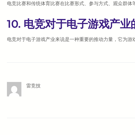
电竞比赛和传统体育比赛在比赛形式、参与方式、观众群体
10. 电竞对于电子游戏产
电竞对于电子游戏产业来说是一种重要的推动力量，它为游
雷竞技