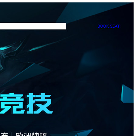
BOOK SEAT