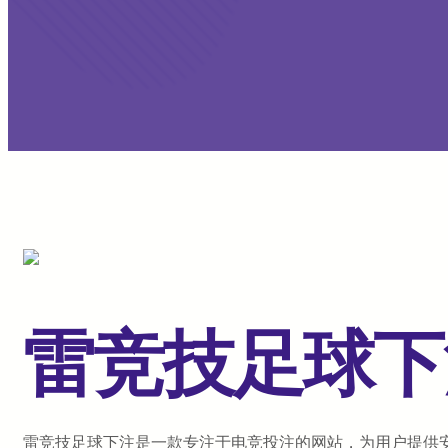
雷竞技足球下
雷竞技足球下注是一款专注于电竞投注的网站，为用户提供