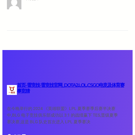
首页–雷竞技-雷竞技官网_DOTA2,LOL,CSGO电竞及体育赛
事竞猜
在今晚举行的 2024 《英雄联盟》LPL 夏季赛季后赛半决赛
中,BLG 电子竞技俱乐部成功以 3:1 的战绩赢下 TES,晋级夏季
赛决赛,这是 BLG 队史首次进入 LPL 夏季赛决