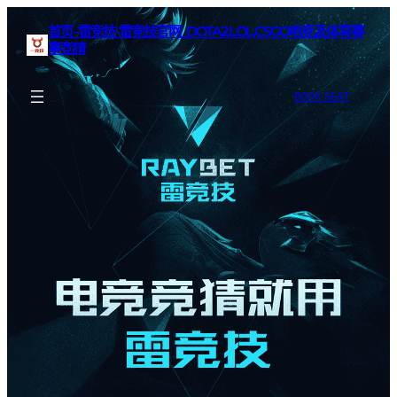
首页–雷竞技-雷竞技官网_DOTA2,LOL,CSGO电竞及体育赛
事竞猜
BOOK SEAT