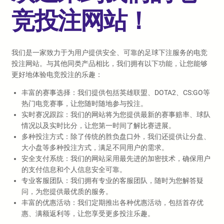
竞投注网站！
我们是一家致力于为用户提供安全、可靠的足球下注服务的电竞
投注网站。与其他同类产品相比，我们拥有以下功能，让您能够
更好地体验电竞投注的乐趣：
丰富的赛事选择：我们提供包括英雄联盟、DOTA2、CS:GO等
热门电竞赛事，让您随时随地参与投注。
实时赛况跟踪：我们的网站将为您提供最新的赛事赔率、球队
情况以及实时比分，让您第一时间了解比赛进展。
多种投注方式：除了传统的胜负盘口外，我们还提供让分盘、
大小盘等多种投注方式，满足不同用户的需求。
安全支付系统：我们的网站采用最先进的加密技术，确保用户
的支付信息和个人信息安全可靠。
专业客服团队：我们拥有专业的客服团队，随时为您解答疑
问，为您提供最优质的服务。
丰富的优惠活动：我们定期推出各种优惠活动，包括首存优
惠、满额返利等，让您享受更多投注乐趣。