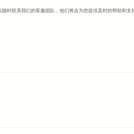
以随时联系我们的客服团队，他们将会为您提供及时的帮助和支
！