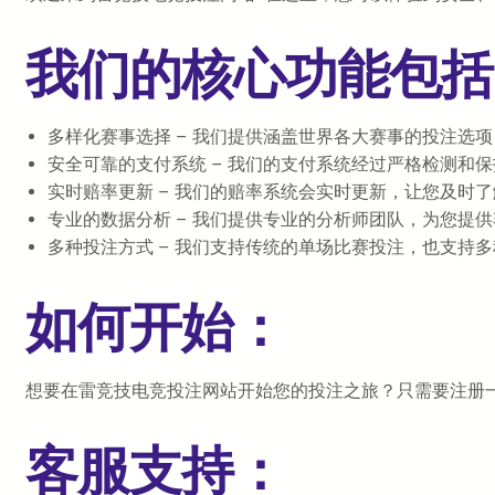
我们的核心功能包括
多样化赛事选择 – 我们提供涵盖世界各大赛事的投注选
安全可靠的支付系统 – 我们的支付系统经过严格检测和
实时赔率更新 – 我们的赔率系统会实时更新，让您及时
专业的数据分析 – 我们提供专业的分析师团队，为您提
多种投注方式 – 我们支持传统的单场比赛投注，也支持
如何开始：
想要在雷竞技电竞投注网站开始您的投注之旅？只需要注册
客服支持：