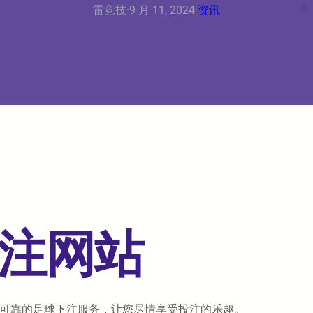
雷竞技
·
9 月 11, 2024
·
资讯
注网站
、可靠的足球下注服务，让您尽情享受投注的乐趣。