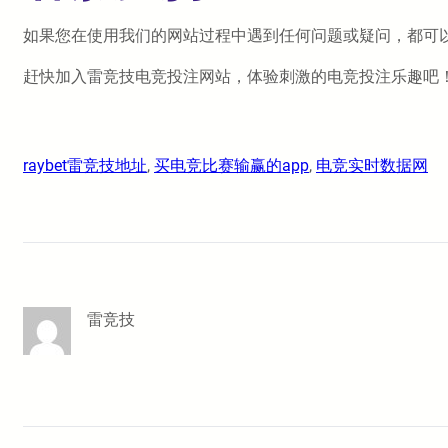
如果您在使用我们的网站过程中遇到任何问题或疑问，都可
赶快加入雷竞技电竞投注网站，体验刺激的电竞投注乐趣吧
raybet雷竞技地址
, 
买电竞比赛输赢的app
, 
电竞实时数据网
雷竞技