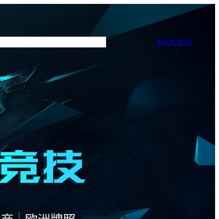
BOOK SEAT