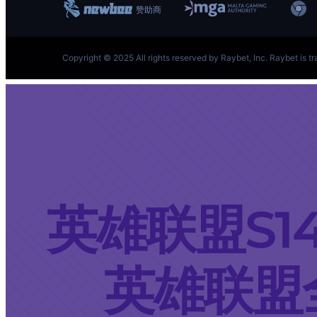
英雄联盟S1
英雄联盟