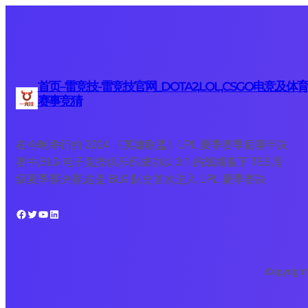
首页–雷竞技-雷竞技官网_DOTA2,LOL,CSGO电竞及体育
赛事竞猜
在今晚举行的 2024 《英雄联盟》LPL 夏季赛季后赛半决
赛中,BLG 电子竞技俱乐部成功以 3:1 的战绩赢下 TES,晋
级夏季赛决赛,这是 BLG 队史首次进入 LPL 夏季赛决
Facebook
Twitter
YouTube
LinkedIn
Copyright