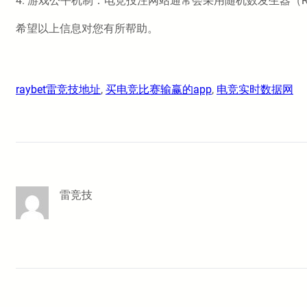
4. 游戏公平机制：电竞投注网站通常会采用随机数发生器（
希望以上信息对您有所帮助。
raybet雷竞技地址
, 
买电竞比赛输赢的app
, 
电竞实时数据网
雷竞技