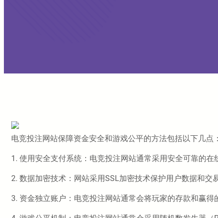
电竞投注网站保障资金安全和游戏公平的方法包括以下几点
1. 使用安全支付系统：电竞投注网站通常采用安全可靠的
2. 数据加密技术：网站采用SSL加密技术保护用户数据和
3. 资金独立账户：电竞投注网站通常会将玩家的存款和赢