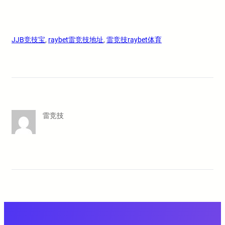
JJB竞技宝
, 
raybet雷竞技地址
, 
雷竞技raybet体育
雷竞技