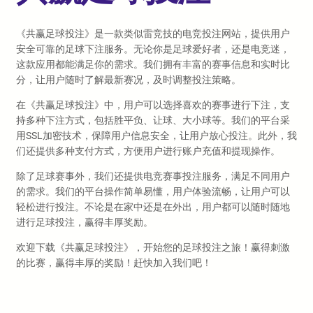
《共赢足球投注》是一款类似雷竞技的电竞投注网站，提供用户
安全可靠的足球下注服务。无论你是足球爱好者，还是电竞迷，
这款应用都能满足你的需求。我们拥有丰富的赛事信息和实时比
分，让用户随时了解最新赛况，及时调整投注策略。
在《共赢足球投注》中，用户可以选择喜欢的赛事进行下注，支
持多种下注方式，包括胜平负、让球、大小球等。我们的平台采
用SSL加密技术，保障用户信息安全，让用户放心投注。此外，我
们还提供多种支付方式，方便用户进行账户充值和提现操作。
除了足球赛事外，我们还提供电竞赛事投注服务，满足不同用户
的需求。我们的平台操作简单易懂，用户体验流畅，让用户可以
轻松进行投注。不论是在家中还是在外出，用户都可以随时随地
进行足球投注，赢得丰厚奖励。
欢迎下载《共赢足球投注》，开始您的足球投注之旅！赢得刺激
的比赛，赢得丰厚的奖励！赶快加入我们吧！