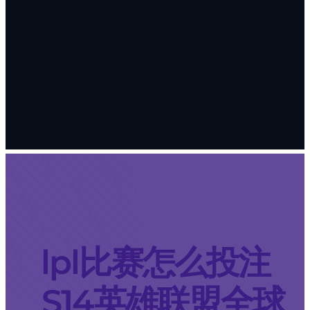
lpl比赛怎么投注
_S14英雄联盟全球