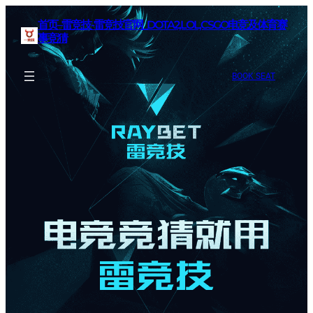
首页–雷竞技-雷竞技官网_DOTA2,LOL,CSGO电竞及体育赛
事竞猜
BOOK SEAT