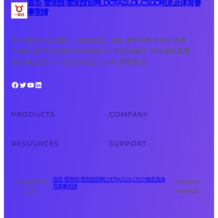
首页–雷竞技-雷竞技官网_DOTA2,LOL,CSGO电竞及体育赛
事竞猜
在今晚举行的 2024 《英雄联盟》LPL 夏季赛季后赛半决赛
中,BLG 电子竞技俱乐部成功以 3:1 的战绩赢下 TES,晋级夏季
赛决赛,这是 BLG 队史首次进入 LPL 夏季赛决
Facebook
Twitter
YouTube
LinkedIn
PRODUCTS
COMPANY
RESOURCES
SUPPORT
首页–雷竞技-雷竞技官网_DOTA2,LOL,CSGO电竞及体
Copyright ©
· All rights
育赛事竞猜
2024 ·
reserved