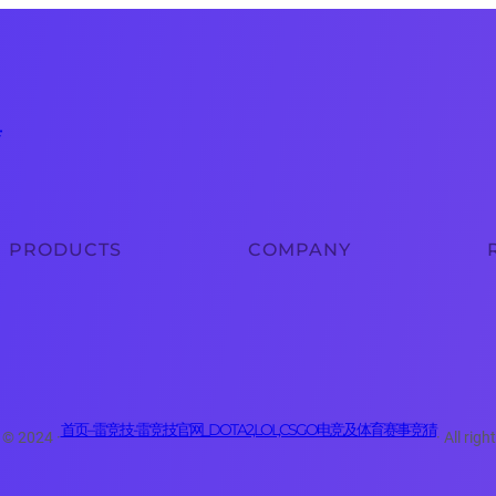
PRODUCTS
COMPANY
首页–雷竞技-雷竞技官网_DOTA2,LOL,CSGO电竞及体育赛事竞猜
 © 2024 ·
· All rig