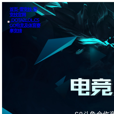
首页–雷竞技-雷
竞技官网
_DOTA2,LOL,CS
GO电竞及体育赛
事竞猜