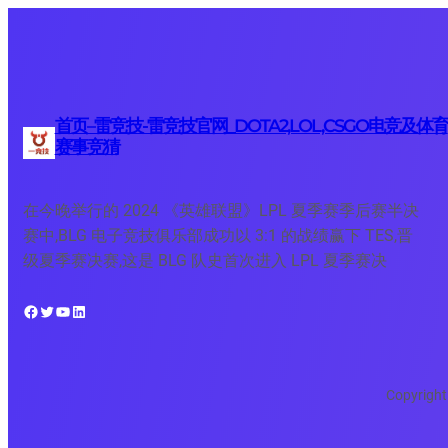
首页–雷竞技-雷竞技官网_DOTA2,LOL,CSGO电竞及体育
赛事竞猜
在今晚举行的 2024 《英雄联盟》LPL 夏季赛季后赛半决
赛中,BLG 电子竞技俱乐部成功以 3:1 的战绩赢下 TES,晋
级夏季赛决赛,这是 BLG 队史首次进入 LPL 夏季赛决
Facebook
Twitter
YouTube
LinkedIn
Copyright