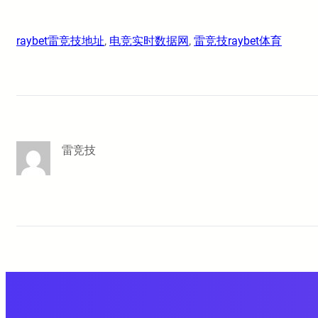
raybet雷竞技地址
, 
电竞实时数据网
, 
雷竞技raybet体育
雷竞技