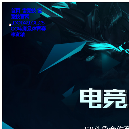
首页–雷竞技-雷
竞技官网
_DOTA2,LOL,CS
GO电竞及体育赛
事竞猜