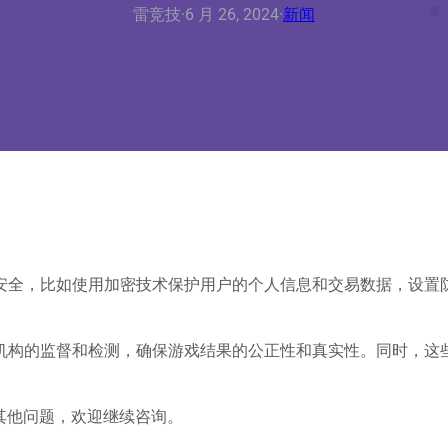
雷竞技
·
6 月 26, 2024
·
新闻
金安全，比如使用加密技术保护用户的个人信息和交易数据，设
威机构的监督和检测，确保游戏结果的公正性和真实性。同时，
其他问题，欢迎继续咨询。