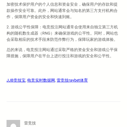
加密技术保护用户的个人信息和资金安全，确保用户的存款和提
款操作安全可靠。此外，网站通常会与知名的第三方支付机构合
作，保障用户资金的安全和快速到账。
2. 游戏公平性保障：电竞投注网站通常会使用来自独立第三方机
构的随机数生成器（RNG）来确保游戏的公平性。同时，网站也
会采取相应的技术手段来防范作弊行为，保障玩家的游戏体验。
总的来说，电竞投注网站通过采取严格的资金安全和游戏公平保
障措施，保障用户在平台上进行投注和游戏的安全和公平性。
JJB竞技宝
, 
电竞实时数据网
, 
雷竞技raybet体育
雷竞技