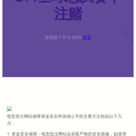
注赌
雷竞技
·
7 月 8, 2024
·
文章
电竞投注网站保障资金安全和游戏公平的主要方法包括以下几
点：
1. 资金安全保障：电竞投注网站会采取严格的安全措施，如使用