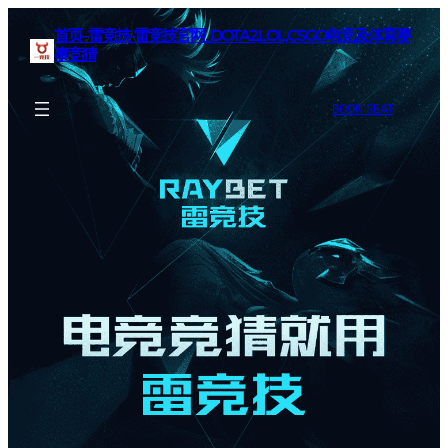
首页–雷竞技-雷竞技官网_DOTA2,LOL,CSGO电竞及体育赛
事竞猜
BOOK SEAT