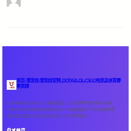
首页–雷竞技-雷竞技官网_DOTA2,LOL,CSGO电竞及体育赛
事竞猜
在今晚举行的 2024 《英雄联盟》LPL 夏季赛季后赛半决赛
中,BLG 电子竞技俱乐部成功以 3:1 的战绩赢下 TES,晋级夏季
赛决赛,这是 BLG 队史首次进入 LPL 夏季赛决
Facebook
Twitter
YouTube
LinkedIn