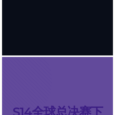
S14全球总决赛下