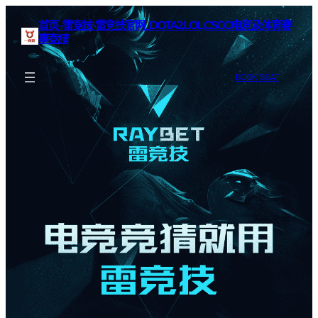
首页–雷竞技-雷竞技官网_DOTA2,LOL,CSGO电竞及体育赛
事竞猜
BOOK SEAT