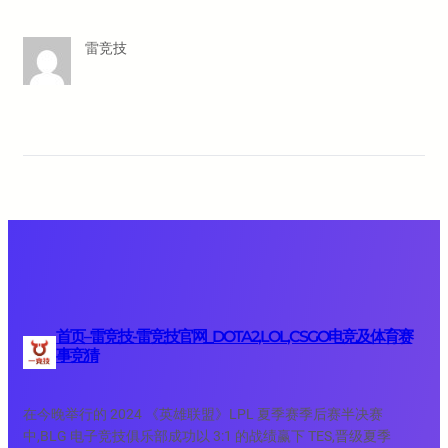
雷竞技
首页–雷竞技-雷竞技官网_DOTA2,LOL,CSGO电竞及体育赛
事竞猜
在今晚举行的 2024 《英雄联盟》LPL 夏季赛季后赛半决赛
中,BLG 电子竞技俱乐部成功以 3:1 的战绩赢下 TES,晋级夏季