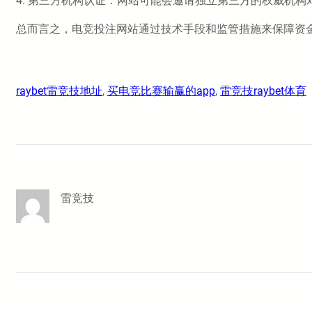
4. 第三方机构认证：网站可能会邀请独立第三方的权威机
总而言之，电竞投注网站通过技术手段和监管措施来保障资
raybet雷竞技地址
, 
买电竞比赛输赢的app
, 
雷竞技raybet体育
雷竞技