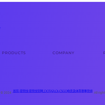
PRODUCTS
COMPANY
首页–雷竞技-雷竞技官网_DOTA2,LOL,CSGO电竞及体育赛事竞猜
 © 2024 ·
· All rig