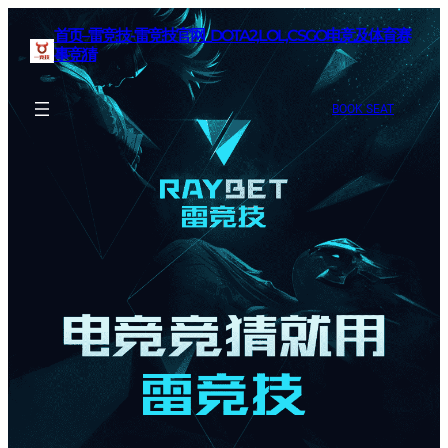
首页–雷竞技-雷竞技官网_DOTA2,LOL,CSGO电竞及体育赛
事竞猜
BOOK SEAT