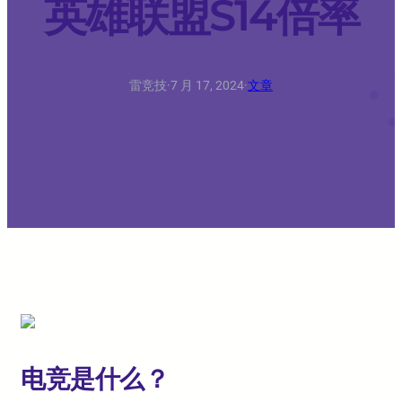
英雄联盟S14倍率
雷竞技
·
7 月 17, 2024
·
文章
电竞是什么？