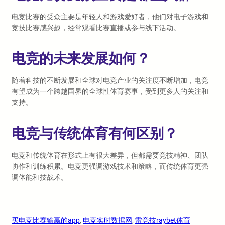
电竞比赛的受众主要是年轻人和游戏爱好者，他们对电子游戏和
竞技比赛感兴趣，经常观看比赛直播或参与线下活动。
电竞的未来发展如何？
随着科技的不断发展和全球对电竞产业的关注度不断增加，电竞
有望成为一个跨越国界的全球性体育赛事，受到更多人的关注和
支持。
电竞与传统体育有何区别？
电竞和传统体育在形式上有很大差异，但都需要竞技精神、团队
协作和训练积累。电竞更强调游戏技术和策略，而传统体育更强
调体能和技战术。
买电竞比赛输赢的app
, 
电竞实时数据网
, 
雷竞技raybet体育