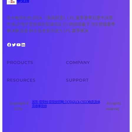
事竞猜
在今晚举行的 2024 《英雄联盟》LPL 夏季赛季后赛半决赛
中,BLG 电子竞技俱乐部成功以 3:1 的战绩赢下 TES,晋级夏季
赛决赛,这是 BLG 队史首次进入 LPL 夏季赛决
Facebook
Twitter
YouTube
LinkedIn
PRODUCTS
COMPANY
RESOURCES
SUPPORT
首页–雷竞技-雷竞技官网_DOTA2,LOL,CSGO电竞及体
Copyright ©
· All rights
育赛事竞猜
2024 ·
reserved