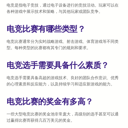
电竞是指电子竞技，通过电子设备进行的竞技活动。玩家可以在
各种游戏中展示技术和策略，与其他玩家或团队竞争。
电竞比赛有哪些类型？
电竞比赛通常分为实时战略游戏、射击游戏、体育游戏等不同类
型。每种类型的比赛都有其专门的规则和要求。
电竞选手需要具备什么素质？
电竞选手需要具备高超的游戏技术、良好的团队合作意识、优秀
的心理素质和反应能力，以及持续学习和适应新游戏的能力。
电竞比赛的奖金有多高？
一些大型电竞比赛的奖金池非常庞大，高级别的选手甚至可以通
过赢得比赛而获得几百万美元的奖金。