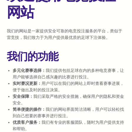
网站
我们的网站是一家提供安全可靠的电竞投注服务的平台，类似于
雷竞技，我们致力于为用户提供最优质的足球下注体验。
我们的功能
多元化赛事选择：
我们提供包括足球在内的多种电竞赛事，让
用户能够选择自己感兴趣的比赛进行投注。
实时赛况更新：
用户可以在我们的网站上即时查看赛事进展，
便于做出及时的投注决策。
安全保障：
我们采取严格的安全措施，确保用户的隐私和资金
安全。
简单便捷的操作：
我们的网站界面简洁清晰，用户可以轻松找
到自己想要的赛事并进行投注。
优质客户服务：
我们有专业的客服团队，随时为用户提供支持
和帮助。