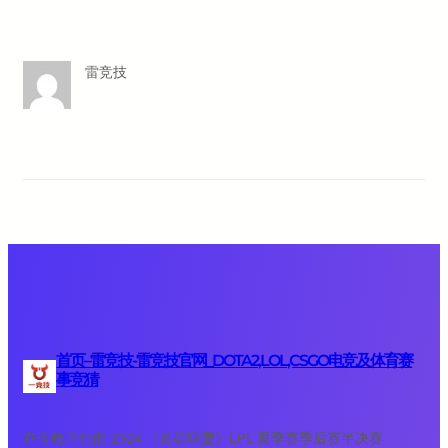
雷竞技
首页–雷竞技-雷竞技官网_DOTA2,LOL,CSGO电竞及体育赛
事竞猜
在今晚举行的 2024 《英雄联盟》LPL 夏季赛季后赛半决赛