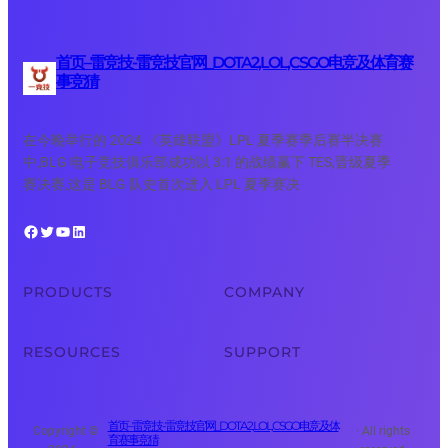
首页–雷竞技-雷竞技官网_DOTA2,LOL,CSGO电竞及体育赛
事竞猜
在今晚举行的 2024 《英雄联盟》LPL 夏季赛季后赛半决赛
中,BLG 电子竞技俱乐部成功以 3:1 的战绩赢下 TES,晋级夏季
赛决赛,这是 BLG 队史首次进入 LPL 夏季赛决
Facebook
Twitter
YouTube
LinkedIn
PRODUCTS
COMPANY
RESOURCES
SUPPORT
首页–雷竞技-雷竞技官网_DOTA2,LOL,CSGO电竞及体
Copyright ©
· All rights
育赛事竞猜