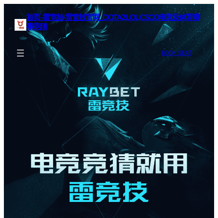
首页–雷竞技-雷竞技官网_DOTA2,LOL,CSGO电竞及体育赛
事竞猜
BOOK SEAT