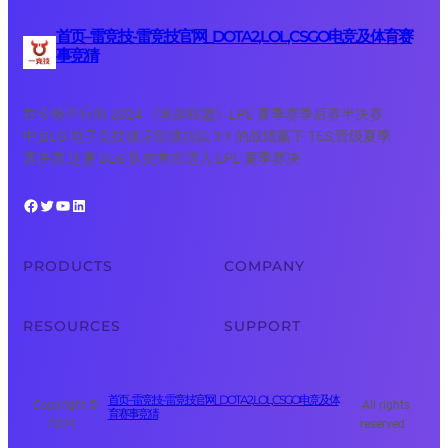
首页–雷竞技-雷竞技官网_DOTA2,LOL,CSGO电竞及体育赛
事竞猜
在今晚举行的 2024 《英雄联盟》LPL 夏季赛季后赛半决赛
中,BLG 电子竞技俱乐部成功以 3:1 的战绩赢下 TES,晋级夏季
赛决赛,这是 BLG 队史首次进入 LPL 夏季赛决
Facebook
Twitter
YouTube
LinkedIn
PRODUCTS
COMPANY
RESOURCES
SUPPORT
首页–雷竞技-雷竞技官网_DOTA2,LOL,CSGO电竞及体
Copyright ©
· All rights
育赛事竞猜
2024 ·
reserved