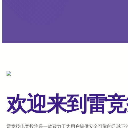
欢迎来到雷竞
雷竞技电竞投注是一款致力于为用户提供安全可靠的足球下