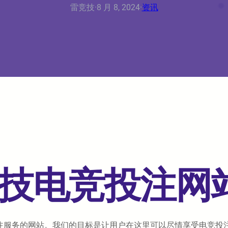
雷竞技
·
8 月 8, 2024
·
资讯
技电竞投注网
注服务的网站。我们的目标是让用户在这里可以尽情享受电竞投