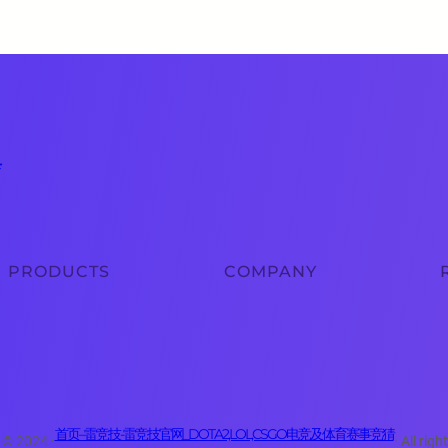
PRODUCTS
COMPANY
首页–雷竞技-雷竞技官网_DOTA2,LOL,CSGO电竞及体育赛事竞猜
 © 2024 ·
· All rig