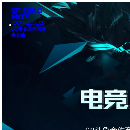
首页–雷竞技-雷
竞技官网
_DOTA2,LOL,CS
GO电竞及体育赛
事竞猜