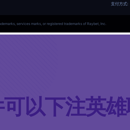
件可以下注英雄