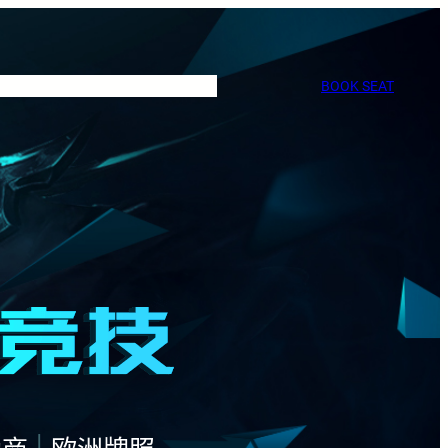
BOOK SEAT