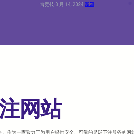
雷竞技
·
8 月 14, 2024
·
新闻
注网站
台。作为一家致力于为用户提供安全、可靠的足球下注服务的网