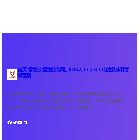
首页–雷竞技-雷竞技官网_DOTA2,LOL,CSGO电竞及体育赛
事竞猜
在今晚举行的 2024 《英雄联盟》LPL 夏季赛季后赛半决赛
中,BLG 电子竞技俱乐部成功以 3:1 的战绩赢下 TES,晋级夏季
赛决赛,这是 BLG 队史首次进入 LPL 夏季赛决
Facebook
Twitter
YouTube
LinkedIn