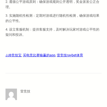
2. 遵循公平游戏原则：确保游戏规则公开透明，奖金派发公正合
理。
3. 实施随机性检测：定期对游戏进行随机性检测，确保游戏结果
的公平性。
4. 设立客服机制：提供客服支持，及时解决玩家对游戏公平性的
疑问和投诉。
JJB竞技宝
, 
买电竞比赛输赢的app
, 
雷竞技raybet体育
雷竞技