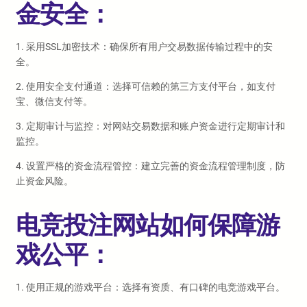
金安全：
1. 采用SSL加密技术：确保所有用户交易数据传输过程中的安
全。
2. 使用安全支付通道：选择可信赖的第三方支付平台，如支付
宝、微信支付等。
3. 定期审计与监控：对网站交易数据和账户资金进行定期审计和
监控。
4. 设置严格的资金流程管控：建立完善的资金流程管理制度，防
止资金风险。
电竞投注网站如何保障游
戏公平：
1. 使用正规的游戏平台：选择有资质、有口碑的电竞游戏平台。