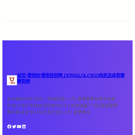
首页–雷竞技-雷竞技官网_DOTA2,LOL,CSGO电竞及体育赛
事竞猜
在今晚举行的 2024 《英雄联盟》LPL 夏季赛季后赛半决赛
中,BLG 电子竞技俱乐部成功以 3:1 的战绩赢下 TES,晋级夏季
赛决赛,这是 BLG 队史首次进入 LPL 夏季赛决
Facebook
Twitter
YouTube
LinkedIn