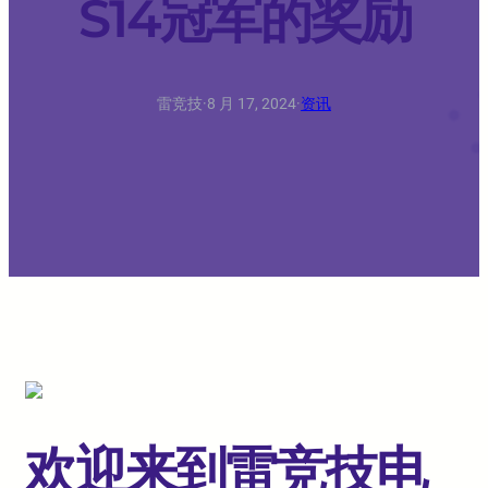
S14冠军的奖励
雷竞技
·
8 月 17, 2024
·
资讯
欢迎来到雷竞技电