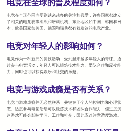
电竞在全球的普及程度如何？
电竞在全球范围内受到越来越多的关注和喜爱，许多国家都建立
了相关的电竞赛事组织和培训机构。东亚地区如中国、韩国和日
本，欧美国家如美国、德国和瑞典都有着发达的电竞产业。
电竞对年轻人的影响如何？
电竞作为一种新兴的竞技活动，受到越来越多年轻人的青睐。通
过参与电竞活动，年轻人可以锻炼技术能力、团队合作和应变能
力，同时也可以获得娱乐和社交的乐趣。
电竞与游戏成瘾是否有关系？
电竞与游戏成瘾并无必然联系，关键在于个人的控制力和心理状
态。适度参与电竞活动可以锻炼技术和团队合作能力，但过度沉
迷游戏可能会影响学习、工作和社交，因此应该注意适度游戏。