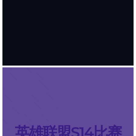
英雄联盟S14比赛