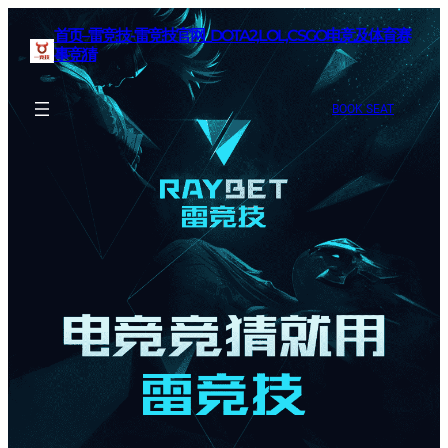
首页–雷竞技-雷竞技官网_DOTA2,LOL,CSGO电竞及体育赛
事竞猜
BOOK SEAT