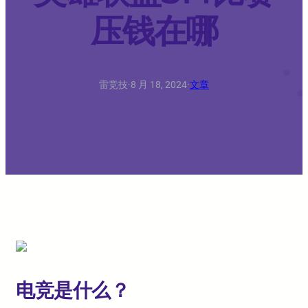
压钱在哪
雷竞技
·
8 月 18, 2024
·
文章
电竞是什么？