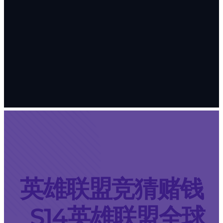
英雄联盟竞猜赌钱
_S14英雄联盟全球