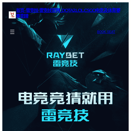
首页–雷竞技-雷竞技官网_DOTA2,LOL,CSGO电竞及体育赛
事竞猜
BOOK SEAT