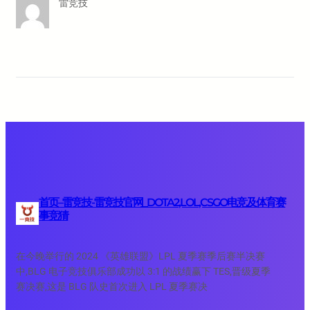
雷竞技
首页–雷竞技-雷竞技官网_DOTA2,LOL,CSGO电竞及体育赛
事竞猜
在今晚举行的 2024 《英雄联盟》LPL 夏季赛季后赛半决赛
中,BLG 电子竞技俱乐部成功以 3:1 的战绩赢下 TES,晋级夏季
赛决赛,这是 BLG 队史首次进入 LPL 夏季赛决