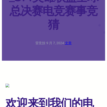
总决赛电竞赛事竞
猜
雷竞技
·
9 月 7, 2024
·
文章
欢迎来到我们的电