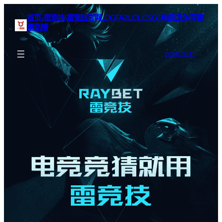
首页–雷竞技-雷竞技官网_DOTA2,LOL,CSGO电竞及体育赛
事竞猜
BOOK SEAT