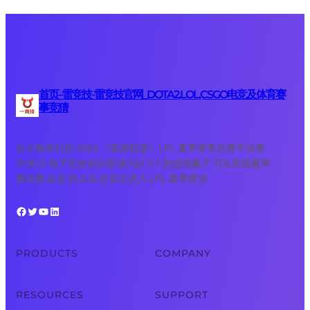
首页–雷竞技-雷竞技官网_DOTA2,LOL,CSGO电竞及体育赛
事竞猜
在今晚举行的 2024 《英雄联盟》LPL 夏季赛季后赛半决赛
中,BLG 电子竞技俱乐部成功以 3:1 的战绩赢下 TES,晋级夏季
赛决赛,这是 BLG 队史首次进入 LPL 夏季赛决
Facebook
Twitter
YouTube
LinkedIn
PRODUCTS
COMPANY
RESOURCES
SUPPORT