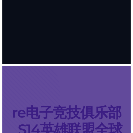
re电子竞技俱乐部
_S14英雄联盟全球