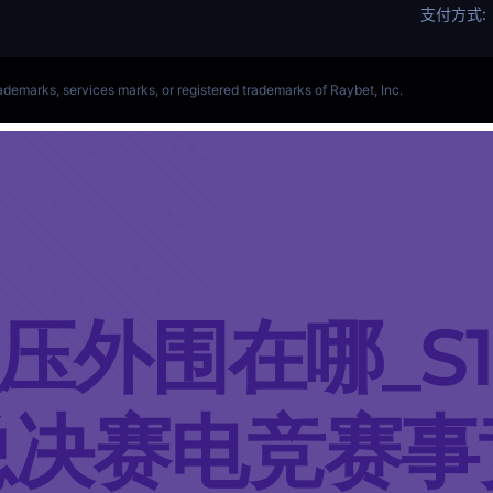
么压外围在哪_S
总决赛电竞赛事