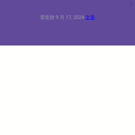
雷竞技
·
9 月 17, 2024
·
文章