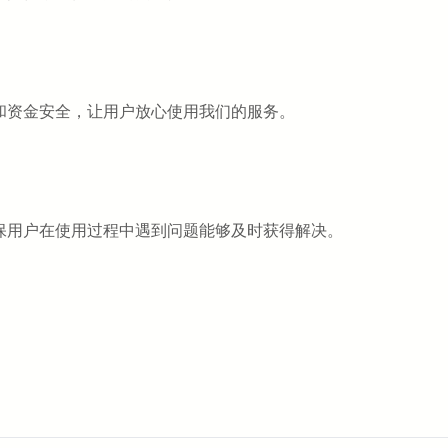
和资金安全，让用户放心使用我们的服务。
保用户在使用过程中遇到问题能够及时获得解决。
！