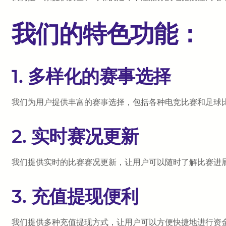
我们的特色功能：
1. 多样化的赛事选择
我们为用户提供丰富的赛事选择，包括各种电竞比赛和足球
2. 实时赛况更新
我们提供实时的比赛赛况更新，让用户可以随时了解比赛进
3. 充值提现便利
我们提供多种充值提现方式，让用户可以方便快捷地进行资