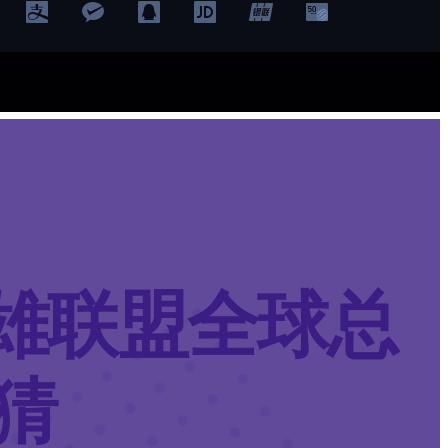
英雄联盟全球总
猜